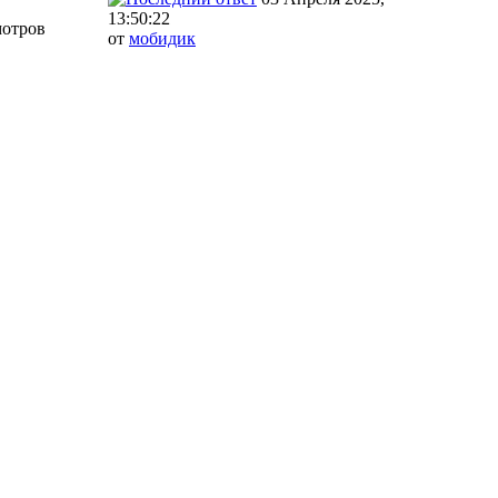
13:50:22
мотров
от
мобидик