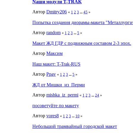
Nаши модули T-TRAK
Автор
Dmitry206
«
1
2
3
...
45
»
Попытка создания диорамы-макета "Металлурги
Автор
random
«
1
2
3
...
5
»
Макет ЖД ГДР с подвижным составом 2-3 эпох.
Автор
Максим
Наш макет: T-Trak-RUS
Автор
Ppav
«
1
2
3
...
5
»
ЖД от Мишки_из_Перми
Автор
mishka_iz_permi
«
1
2
3
...
24
»
посоветуйте по макету
Автор
vores8
«
1
2
3
...
10
»
Небольшой трамвайный городской макет