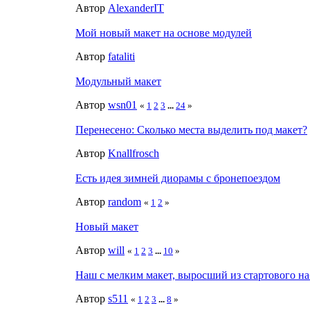
Автор
AlexanderIT
Мой новый макет на основе модулей
Автор
fataliti
Модульный макет
Автор
wsn01
«
1
2
3
...
24
»
Перенесено: Сколько места выделить под макет?
Автор
Knallfrosch
Есть идея зимней диорамы с бронепоездом
Автор
random
«
1
2
»
Новый макет
Автор
will
«
1
2
3
...
10
»
Наш с мелким макет, выросший из стартового на
Автор
s511
«
1
2
3
...
8
»