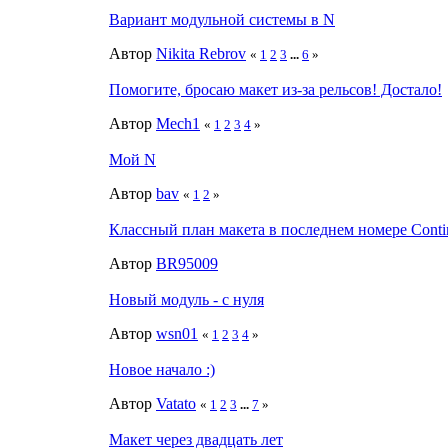
Вариант модульной системы в N
Автор
Nikita Rebrov
«
1
2
3
...
6
»
Помогите, бросаю макет из-за рельсов! Достало!
Автор
Mech1
«
1
2
3
4
»
Мой N
Автор
bav
«
1
2
»
Классный план макета в последнем номере Contine
Автор
BR95009
Новый модуль - с нуля
Автор
wsn01
«
1
2
3
4
»
Новое начало :)
Автор
Vatato
«
1
2
3
...
7
»
Макет через двадцать лет