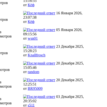
15:16:55
отров
от
Кёф
16 Января 2026,
23:07:38
отров
от
Кёф
05 Января 2026,
в
09:15:56
смотров
от
wsn01
23 Декабря 2025,
15:28:23
отров
от
Knallfrosch
20 Декабря 2025,
15:05:46
мотров
от
random
20 Декабря 2025,
в
12:25:51
смотров
от
BR95009
03 Декабря 2025,
в
20:35:02
смотров
от
s511