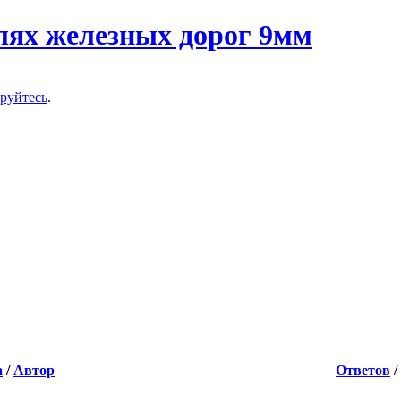
ируйтесь
.
а
/
Автор
Ответов
/