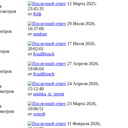
12 Марта 2025,
в
23:45:35
осмотров
от
Кёф
29 Июля 2026,
16:37:09
мотров
от
random
17 Июля 2026,
20:02:01
отров
от
Knallfrosch
27 Апреля 2026,
19:06:04
мотров
от
Knallfrosch
24 Апреля 2026,
в
15:12:40
смотров
от
mishka_iz_permi
23 Марта 2026,
в
10:06:51
смотров
от
vores8
11 Февраля 2026,