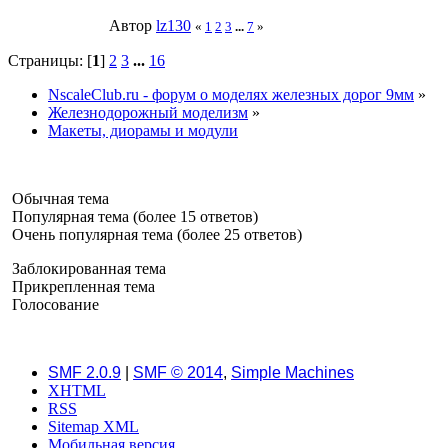
Автор
lz130
«
1
2
3
...
7
»
Страницы: [
1
]
2
3
...
16
NscaleClub.ru - форум о моделях железных дорог 9мм
»
Железнодорожный моделизм
»
Макеты, диорамы и модули
Обычная тема
Популярная тема (более 15 ответов)
Очень популярная тема (более 25 ответов)
Заблокированная тема
Прикрепленная тема
Голосование
SMF 2.0.9
|
SMF © 2014
,
Simple Machines
XHTML
RSS
Sitemap XML
Мобильная версия