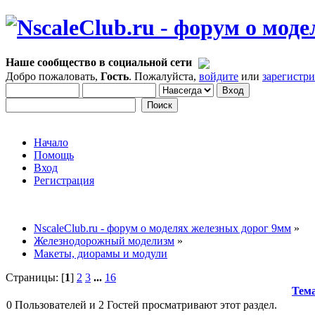
Наше сообщество в социальной сети
Добро пожаловать,
Гость
. Пожалуйста,
войдите
или
зарегистр
Начало
Помощь
Вход
Регистрация
NscaleClub.ru - форум о моделях железных дорог 9мм
»
Железнодорожный моделизм
»
Макеты, диорамы и модули
Страницы: [
1
]
2
3
...
16
Тем
0 Пользователей и 2 Гостей просматривают этот раздел.