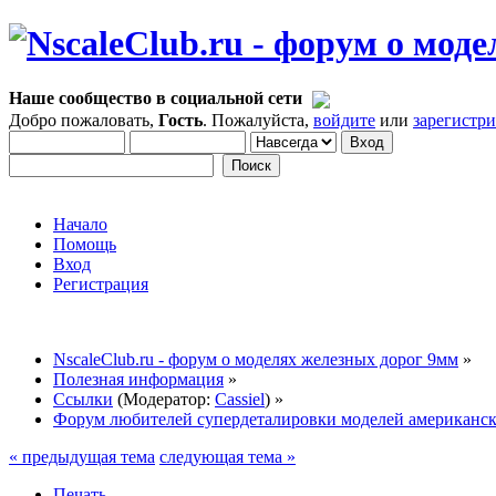
Наше сообщество в социальной сети
Добро пожаловать,
Гость
. Пожалуйста,
войдите
или
зарегистр
Начало
Помощь
Вход
Регистрация
NscaleClub.ru - форум о моделях железных дорог 9мм
»
Полезная информация
»
Ссылки
(Модератор:
Cassiel
) »
Форум любителей супердеталировки моделей американск
« предыдущая тема
следующая тема »
Печать