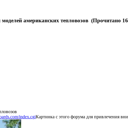
моделей американских тепловозов (Прочитано 16
пловозов
oboards.com/index.cgi
Картинка с этого форума для привлечения вн