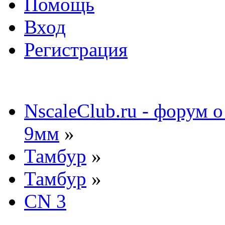
Помощь
Вход
Регистрация
NscaleClub.ru - форум 
9мм
»
Тамбур
»
Тамбур
»
CN 3