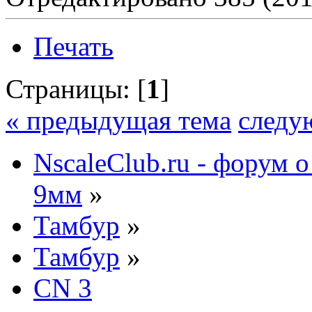
Печать
Страницы: [
1
]
« предыдущая тема
следу
NscaleClub.ru - форум 
9мм
»
Тамбур
»
Тамбур
»
CN 3