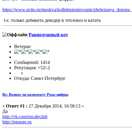
https://www.avito.ru/moskva/kollektsionirovanie/zheleznaya_dorog
т.е. только добавить декодер в тепловоз и катать
Равнодушный кот
Ветеран
Сообщений: 1414
Репутация: +52/-2
Откуда: Санкт-Петербург
Re: Вопрос по комплекту Роко-цифры
«
Ответ #1 :
27 Декабря 2014, 16:58:13 »
Да
http://vk.com/nscaleclub
http://ngauge.ru