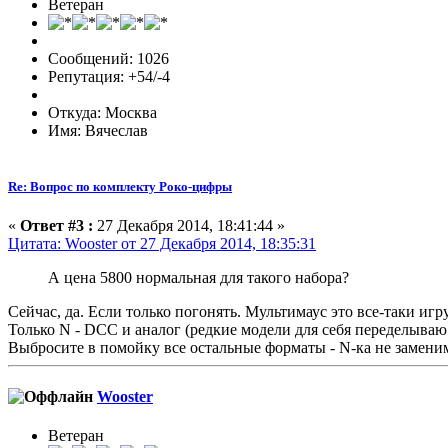
Ветеран
Сообщений: 1026
Репутация: +54/-4
Откуда: Москва
Имя: Вячеслав
Re: Вопрос по комплекту Роко-цифры
«
Ответ #3 :
27 Декабря 2014, 18:41:44 »
Цитата: Wooster от 27 Декабря 2014, 18:35:31
А цена 5800 нормальная для такого набора?
Сейчас, да. Если только погонять. Мультимаус это все-таки игр
Только N - DCC и аналог (редкие модели для себя переделыва
Выбросите в помойку все остальные форматы - N-ка не замен
Wooster
Ветеран