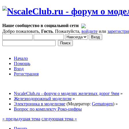
Наше сообщество в социальной сети
Добро пожаловать,
Гость
. Пожалуйста,
войдите
или
зарегистр
Начало
Помощь
Вход
Регистрация
NscaleClub.ru - форум о моделях железных дорог 9мм
»
Железнодорожный моделизм
»
Электроника в моделизме
(Модератор:
Gematogen
) »
Вопрос по комплекту Роко-цифры
« предыдущая тема
следующая тема »
Печать