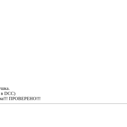
ушка.
ю в DCC)
има!!! ПРОВЕРЕНО!!!