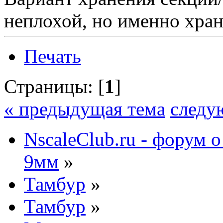
неплохой, но именно храни
Печать
Страницы: [
1
]
« предыдущая тема
следу
NscaleClub.ru - форум 
9мм
»
Тамбур
»
Тамбур
»