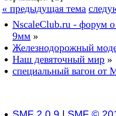
« предыдущая тема
следу
NscaleClub.ru - форум 
9мм
»
Железнодорожный мод
Наш девяточный мир
»
специальный вагон от
SMF 2.0.9
|
SMF © 20