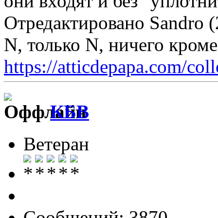
они входят и без "уплотни
Отредактировано Sandro (
N, только N, ничего кром
https://atticdepapa.com/coll
КБВ
Ветеран
Сообщений: 3870