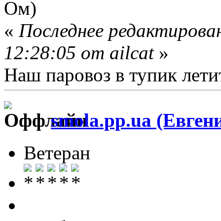
Ом)
«
Последнее редактирован
12:28:05 от ailcat
»
Наш паровоз в тупик летит 
smola.pp.ua (Евген
Ветеран