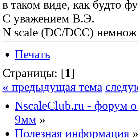
в таком виде, как будто ф
С уважением В.Э.
N scale (DC/DCC) немножк
Печать
Страницы: [
1
]
« предыдущая тема
следу
NscaleClub.ru - форум 
9мм
»
Полезная информация