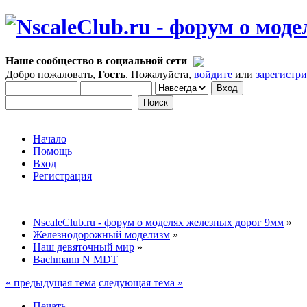
Наше сообщество в социальной сети
Добро пожаловать,
Гость
. Пожалуйста,
войдите
или
зарегистр
Начало
Помощь
Вход
Регистрация
NscaleClub.ru - форум о моделях железных дорог 9мм
»
Железнодорожный моделизм
»
Наш девяточный мир
»
Bachmann N MDT
« предыдущая тема
следующая тема »
Печать