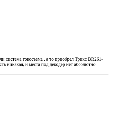
ли система токосъема , а то приобрел Трикс BR261-
сть никакая, и места под декодер нет абсолютно.