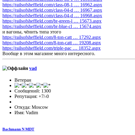
https://railsofsheffield.com/class-08-1 … 16962.aspx
https://railsofsheffield.com/class-04-d … 16967.aspx
https://railsofsheffield.com/class-04-d … 16968.aspx
https://railsofsheffield.com/br-green-l … 15673.aspx
https://railsofsheffield.com/br-blue-cl … 15674.aspx
и вагоны, чёнить типа этого
https://railsofsheffield.com/8-ton-catt … 17292.aspx
https://railsofsheffield.com/8-ton-catt … 19208.aspx
https://railsofsheffield.com/triple-pac … 18352.aspx
Вообще в этом магазине много интересного.
vad
Ветеран
Сообщений: 1300
Репутация: +7/-0
Откуда: Moscow
Имя: Vadim
Bachmann N MDT