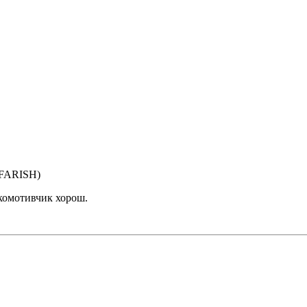
 FARISH)
окомотивчик хорош.