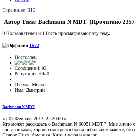
Страницы: [
1
]
2
Автор
Тема: Bachmann N MDT (Прочитано 2357 
0 Пользователей и 1 Гость просматривают эту тему.
Di72
Постоялец
Сообщений: 93
Репутация: +0/-0
Откуда: Москва
Имя: Дмитрий
Bachmann N MDT
«
:
07 Февраля 2013, 22:20:00 »
Кто может рассказать о Bachmann N 60051 MDT ? Мне лично о
составчиками, хорошо смотрелся бы на небольшом макете, без 
Старое Пико, Америка, Като, цифра и аналог