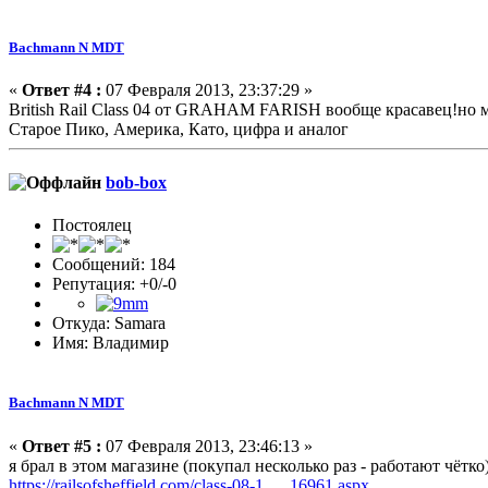
Bachmann N MDT
«
Ответ #4 :
07 Февраля 2013, 23:37:29 »
British Rail Class 04 от GRAHAM FARISH вообще красавец!но м
Старое Пико, Америка, Като, цифра и аналог
bob-box
Постоялец
Сообщений: 184
Репутация: +0/-0
Откуда: Samara
Имя: Владимир
Bachmann N MDT
«
Ответ #5 :
07 Февраля 2013, 23:46:13 »
я брал в этом магазине (покупал несколько раз - работают чётко
https://railsofsheffield.com/class-08-1 … 16961.aspx