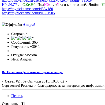
http://fotki.yandex.ru/users/ego-kazakov2014/album/489503/
H0e.N.Z?
. .
G.0e.H0!
Пол
H0
ля , э
N
ка и кое-что ещё. Люблю
У.
https://mynickname.com/id834180
https://mynickname.com/id1361505
Андрей
Старожил
Сообщений: 365
Репутация: +30/-1
Откуда: Москва
Имя: Андрей
Re: Несколько фото императорского поезда.
«
Ответ #2 :
09 Октября 2015, 10:38:02 »
Сергеевич! Респект и благодарность за интересную информац
Печать
Страницы: [
1
]