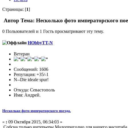
Страницы: [
1
]
Автор
Тема: Несколько фото императорского пое
0 Пользователей и 1 Гость просматривают эту тему.
HObbyTT-N
Ветеран
Сообщений: 1606
Репутация: +35/-1
N--Die ideale spur!
Откуда: Севастополь
Имя: Андрей.
Несколько фото императорского поезда.
«
:
09 Октября 2015, 06:34:03 »
Собсна только интерьеры.Малопригодно для нашего масштаба,