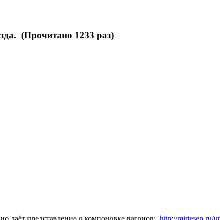
зда. (Прочитано 1233 раз)
но даёт представление о компоновке вагонов:
http://mirtesen.ru/ur