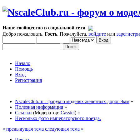
Наше сообщество в социальной сети
Добро пожаловать,
Гость
. Пожалуйста,
войдите
или
зарегистр
Начало
Помощь
Вход
Регистрация
NscaleClub.ru - форум о моделях железных дорог 9мм
»
Полезная информация
»
Ссылки
(Модератор:
Cassiel
) »
Несколько фото императорского поезда.
« предыдущая тема
следующая тема »
Печать