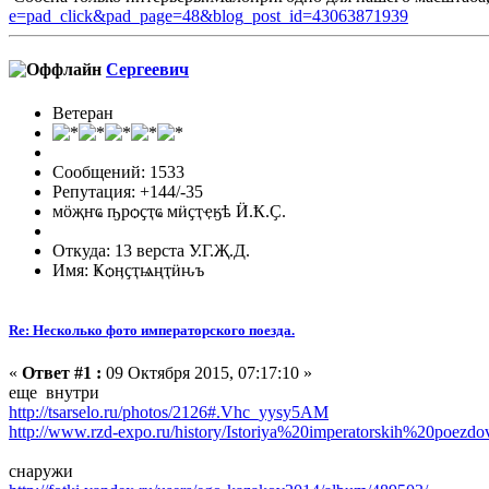
e=pad_click&pad_page=48&blog_post_id=43063871939
Сергеевич
Ветеран
Сообщений: 1533
Репутация: +144/-35
мӧҗҥҩ ҧрѻҫҭҩ мӥҫҭҿӄѣ Ӥ.Ҟ.Ҫ.
Откуда: 13 верста У.Г.Җ.Д.
Имя: Ҝѻӊҫҭѩңҭӥԋъ
Re: Несколько фото императорского поезда.
«
Ответ #1 :
09 Октября 2015, 07:17:10 »
еще внутри
http://tsarselo.ru/photos/2126#.Vhc_yysy5AM
http://www.rzd-expo.ru/history/Istoriya%20imperatorskih%20poezd
снаружи