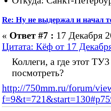
Откуда: Санкт-Петербу
Re: Ну не выдержал и начал т
«
Ответ #7 :
17 Декабря 20
Цитата: Кёф от 17 Декабря
Коллеги, а где этот ТУ
посмотреть?
http://750mm.ru/forum/vie
f=9&t=721&start=130#p75