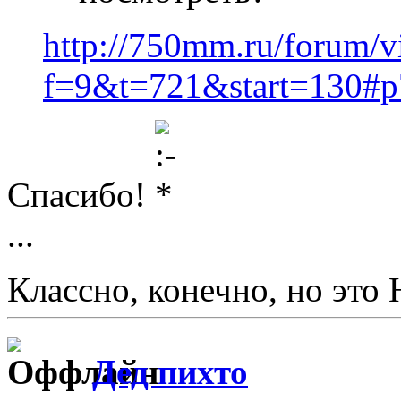
http://750mm.ru/forum/v
f=9&t=721&start=130#
Спасибо!
...
Классно, конечно, но это
Дед пихто