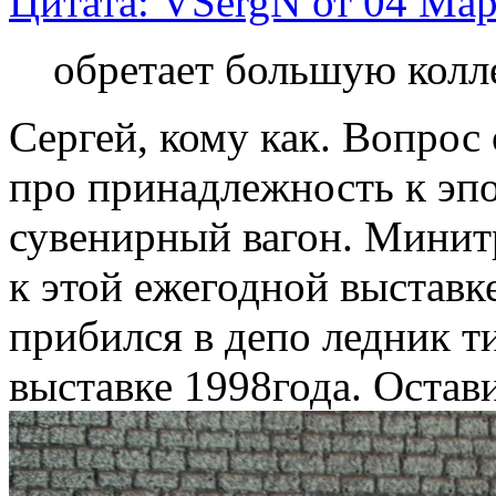
Цитата: VSergN от 04 Мар
обретает большую колл
Сергей, кому как. Вопрос 
про принадлежность к эпох
сувенирный вагон. Минит
к этой ежегодной выставке
прибился в депо ледник 
выставке 1998года. Остави