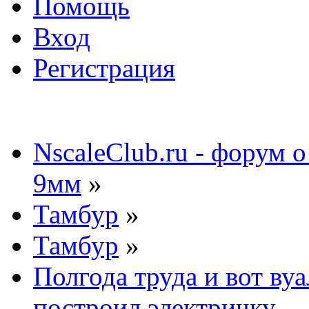
Помощь
Вход
Регистрация
NscaleClub.ru - форум 
9мм
»
Тамбур
»
Тамбур
»
Полгода труда и вот ву
построил электричку