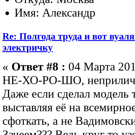
Имя: Александр
Re: Полгода труда и вот вуал
электричку
«
Ответ #8 :
04 Марта 201
НЕ-ХО-РО-ШО, неприличн
Даже если сделал модель 
выставляя её на всемирно
сфоткать, а не Вадимовски
Зачеем??? Ведь круг то уз