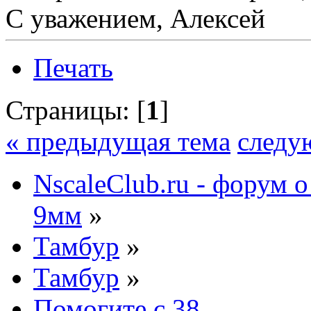
С уважением, Алексей
Печать
Страницы: [
1
]
« предыдущая тема
следу
NscaleClub.ru - форум 
9мм
»
Тамбур
»
Тамбур
»
Помогите с 38