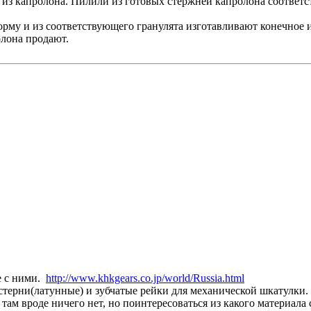
. из капролона. Пилили из готовых стержней капролона соответ
рму и из соответствующего гранулята изготавливают конечное и
олона продают.
е с ними.
http://www.khkgears.co.jp/world/Russia.html
стерни(латунные) и зубчатые рейки для механической шкатулки. 
 там вроде ничего нет, но поинтересоваться из какого материа