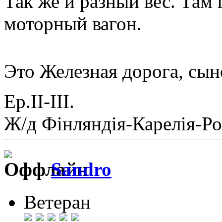
Так же и разный вес. Там 
моторный вагон.
Это Железная дорога, сы
Ер.II-III.
Ж/д Фiнляндiя-Карелiя-Ро
Sandro
Ветеран