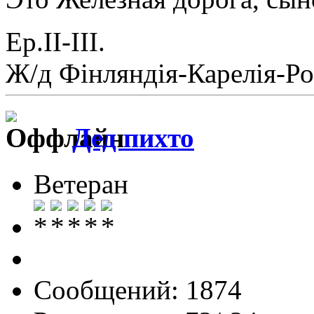
Ер.II-III.
Ж/д Фiнляндiя-Карелiя-Ро
Дед пихто
Ветеран
Сообщений: 1874