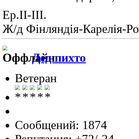
Ер.II-III.
Ж/д Фiнляндiя-Карелiя-Ро
Дед пихто
Ветеран
Сообщений: 1874
Репутация: +72/-24