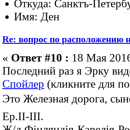
Откуда: Санктъ-Петерб
Имя: Ден
Re: вопрос по расположению н
«
Ответ #10 :
18 Мая 2016
Последний раз я Эрку вид
Спойлер
(кликните для по
Это Железная дорога, сы
Ер.II-III.
Ж/д Фiнляндiя-Карелiя-Ро