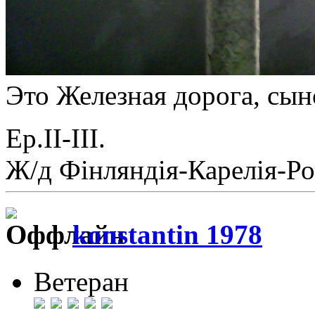
Это Железная дорога, сы
Ер.II-III.
Ж/д Фiнляндiя-Карелiя-Ро
konstantin 1978
Ветеран