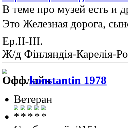
В теме про музей есть и д
Это Железная дорога, сы
Ер.II-III.
Ж/д Фiнляндiя-Карелiя-Ро
konstantin 1978
Ветеран