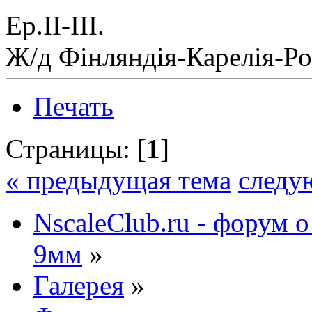
Ер.II-III.
Ж/д Фiнляндiя-Карелiя-Ро
Печать
Страницы: [
1
]
« предыдущая тема
следу
NscaleClub.ru - форум 
9мм
»
Галерея
»