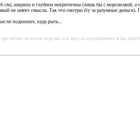
26 см), ширина и глубина некритичны (лишь бы с морозилкой, а 
овый не имеет смысла. Так что смотрю б/у за разумные деньги). 
ысли подкиньте, куда рыть...
о три штуки за почти неделю, и в двух из продаваемых я бы даже 