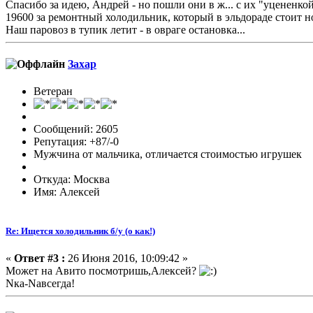
Спасибо за идею, Андрей - но пошли они в ж... с их "уцененко
19600 за ремонтный холодильник, который в эльдораде стоит н
Наш паровоз в тупик летит - в овраге остановка...
Захар
Ветеран
Сообщений: 2605
Репутация: +87/-0
Мужчина от мальчика, отличается стоимостью игрушек
Откуда: Москва
Имя: Алексей
Re: Ищется холодильник б/у (о как!)
«
Ответ #3 :
26 Июня 2016, 10:09:42 »
Может на Авито посмотришь,Алексей?
Nка-Nавсегда!