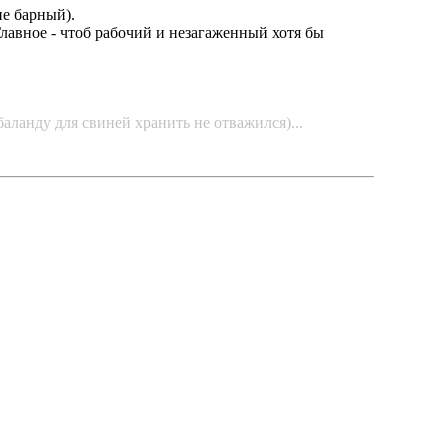
не барный).
Главное - чтоб рабочий и незагаженный хотя бы
баланду для свиней хранить не отважился)...