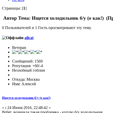
Страницы: [
1
]
Автор
Тема: Ищется холодильник б/у (о как!) (П
0 Пользователей и 1 Гость просматривают эту тему.
ailcat
Ветеран
Сообщений: 1569
Репутация: +60/-4
Незлобный гоблин
Откуда: Москва
Имя: Алексей
Ищется холодильник б/у (о как!)
«
:
24 Июня 2016, 22:48:42 »
Ребят, возникла такая проблемка - куплю б/у холодильник.