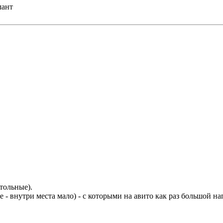
лант
тольные).
е - внутри места мало) - с которыми на авито как раз большой н