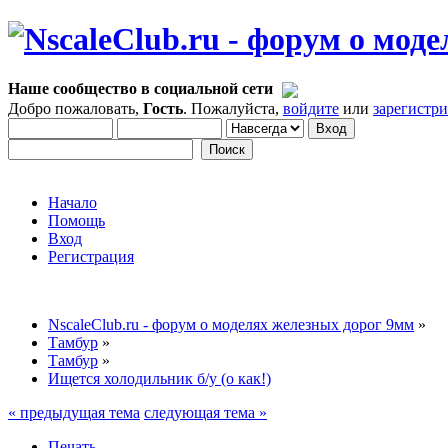
Наше сообщество в социальной сети
Добро пожаловать,
Гость
. Пожалуйста,
войдите
или
зарегистр
Начало
Помощь
Вход
Регистрация
NscaleClub.ru - форум о моделях железных дорог 9мм
»
Тамбур
»
Тамбур
»
Ищется холодильник б/у (о как!)
« предыдущая тема
следующая тема »
Печать