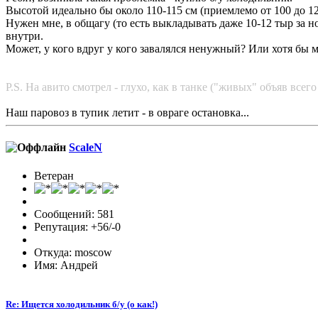
Высотой идеально бы около 110-115 см (приемлемо от 100 до 1
Нужен мне, в общагу (то есть выкладывать даже 10-12 тыр за н
внутри.
Может, у кого вдруг у кого завалялся ненужный? Или хотя бы м
P.S. На авито смотрел - глухо, как в танке ("живых" объяв всег
Наш паровоз в тупик летит - в овраге остановка...
ScaleN
Ветеран
Сообщений: 581
Репутация: +56/-0
Откуда: moscow
Имя: Андрей
Re: Ищется холодильник б/у (о как!)