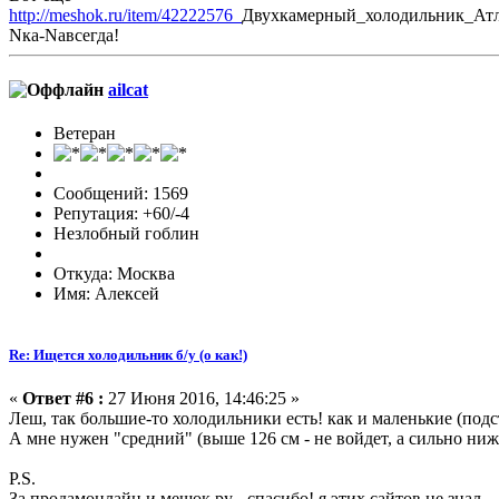
http://meshok.ru/item/42222576_
Двухкамерный_холодильник_Ат
Nка-Nавсегда!
ailcat
Ветеран
Сообщений: 1569
Репутация: +60/-4
Незлобный гоблин
Откуда: Москва
Имя: Алексей
Re: Ищется холодильник б/у (о как!)
«
Ответ #6 :
27 Июня 2016, 14:46:25 »
Леш, так большие-то холодильники есть! как и маленькие (подс
А мне нужен "средний" (выше 126 см - не войдет, а сильно ниж
P.S.
За продамонлайн и мешок.ру - спасибо! я этих сайтов не знал..