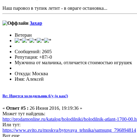
Наш паровоз в тупик летит - в овраге остановка...
Захар
Ветеран
Сообщений: 2605
Репутация: +87/-0
Мужчина от мальчика, отличается стоимостью игрушек
Откуда: Москва
Имя: Алексей
Re: Ищется холодильник б/у (о как!)
«
Ответ #5 :
26 Июня 2016, 19:19:36 »
Может тут найдешь:
http://prodamonline.ru/katalog/holodilniki/holodilnik-atlant-1700-00.
Или тут:
https://www.avito.ru/moskva/bytovaya_tehnika/samsung_796894814
Вот еще