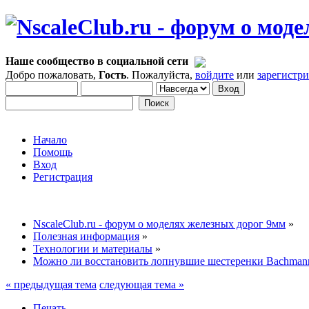
Наше сообщество в социальной сети
Добро пожаловать,
Гость
. Пожалуйста,
войдите
или
зарегистр
Начало
Помощь
Вход
Регистрация
NscaleClub.ru - форум о моделях железных дорог 9мм
»
Полезная информация
»
Технологии и материалы
»
Можно ли восстановить лопнувшие шестеренки Bachman
« предыдущая тема
следующая тема »
Печать