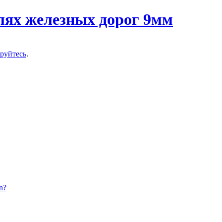
ируйтесь
.
n?