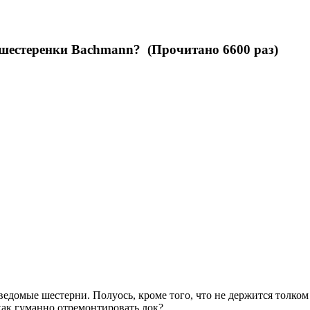
шестеренки Bachmann? (Прочитано 6600 раз)
едомые шестерни. Полуось, кроме того, что не держится толком 
как гуманно отремонтировать лок?