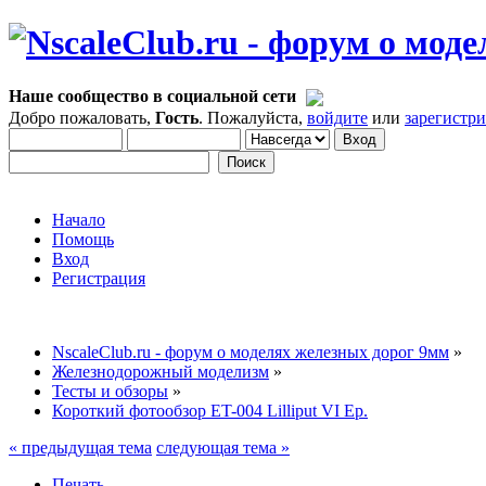
Наше сообщество в социальной сети
Добро пожаловать,
Гость
. Пожалуйста,
войдите
или
зарегистр
Начало
Помощь
Вход
Регистрация
NscaleClub.ru - форум о моделях железных дорог 9мм
»
Железнодорожный моделизм
»
Тесты и обзоры
»
Короткий фотообзор ET-004 Lilliput VI Ep.
« предыдущая тема
следующая тема »
Печать