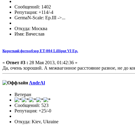
Сообщений: 1402
Репутация: +114/-4
GermaN-Scale: Ep.III ->...
Откуда: Москва
Имя: Вячеслав
Короткий фотообзор ET-004 Lilliput VI Ep.
«
Ответ #3 :
28 Мая 2013, 01:42:36 »
Да, очень хороший. А межвагонное расстояние разное, не до к
AndrAl
Ветеран
Сообщений: 523
Репутация: +25/-0
Откуда: Kiev, Ukraine