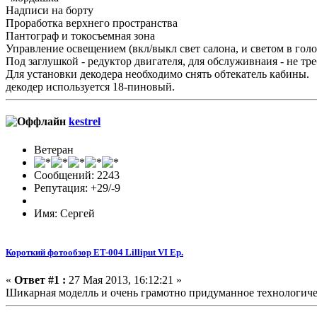
Надписи на борту
Проработка верхнего пространства
Пантограф и токосъемная зона
Управление освещением (вкл/выкл свет салона, и светом в гол
Под заглушкой - редуктор двигателя, для обслуживнаия - не тре
Для установки декодера необходимо снять обтекатель кабины.
декодер используется 18-пиновый.
kestrel
Ветеран
Сообщений: 2243
Репутация: +29/-9
Имя: Сергей
Короткий фотообзор ET-004 Lilliput VI Ep.
«
Ответ #1 :
27 Мая 2013, 16:12:21 »
Шикарная моделль и очень грамотно придуманное технологиче