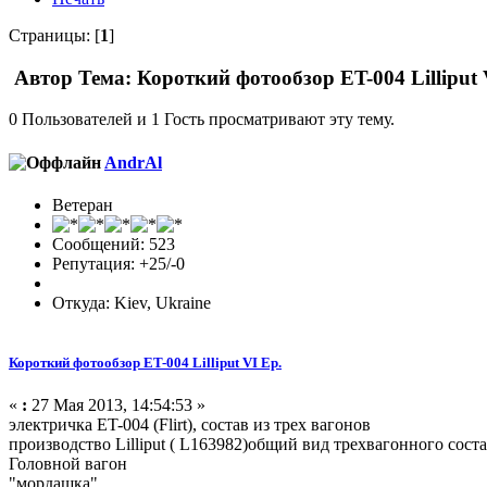
Страницы: [
1
]
Автор
Тема: Короткий фотообзор ET-004 Lilliput 
0 Пользователей и 1 Гость просматривают эту тему.
AndrAl
Ветеран
Сообщений: 523
Репутация: +25/-0
Откуда: Kiev, Ukraine
Короткий фотообзор ET-004 Lilliput VI Ep.
«
:
27 Мая 2013, 14:54:53 »
электричка ET-004 (Flirt), состав из трех вагонов
производство Lilliput ( L163982)общий вид трехвагонного сост
Головной вагон
"мордашка"