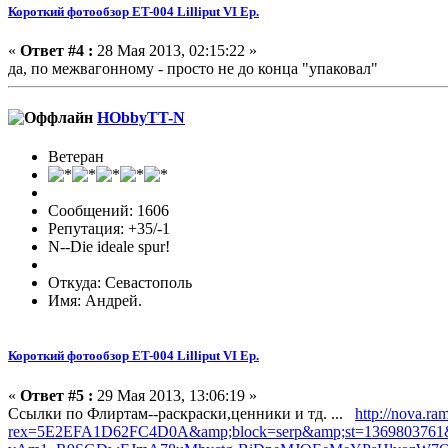
Короткий фотообзор ET-004 Lilliput VI Ep.
«
Ответ #4 :
28 Мая 2013, 02:15:22 »
да, по межвагонному - просто не до конца "упаковал"
HObbyTT-N
Ветеран
Сообщений: 1606
Репутация: +35/-1
N--Die ideale spur!
Откуда: Севастополь
Имя: Андрей.
Короткий фотообзор ET-004 Lilliput VI Ep.
«
Ответ #5 :
29 Мая 2013, 13:06:19 »
Ссылки по Флиртам--раскраски,ценники и тд. ...
http://nova.ram
rex=5E2EFA1D62FC4D0A&amp;block=serp&amp;st=13698037