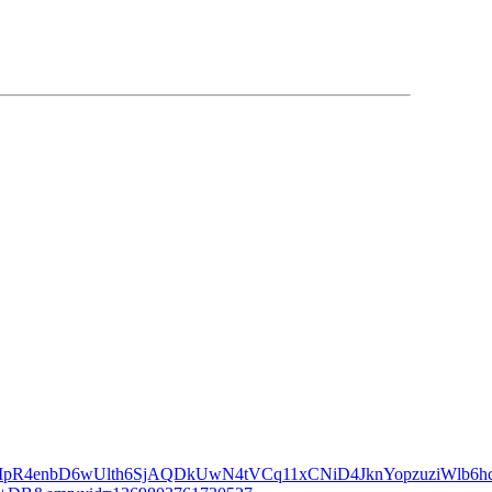
=lkl3JHMpR4enbD6wUlth6SjAQDkUwN4tVCq11xCNiD4JknYopzu