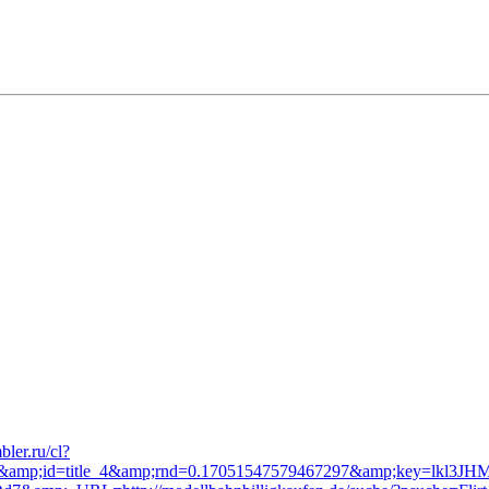
bler.ru/cl?
61&amp;id=title_4&amp;rnd=0.17051547579467297&amp;key