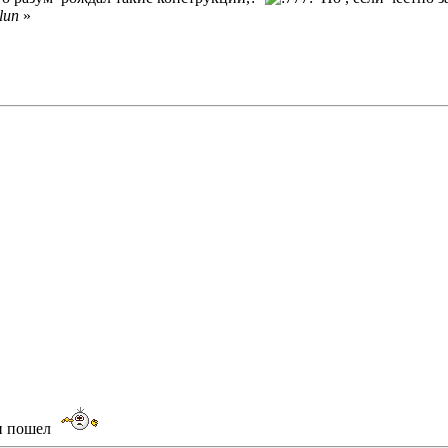
lun
»
л и пошел