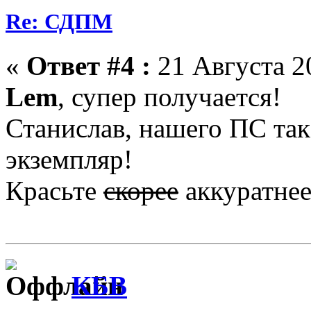
Re: СДПМ
«
Ответ #4 :
21 Августа 20
Lem
, супер получается!
Станислав, нашего ПС так 
экземпляр!
Красьте
скорее
аккуратнее
КБВ