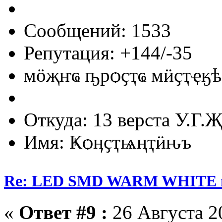
Сообщений: 1533
Репутация: +144/-35
мӧҗҥҩ ҧрѻҫҭҩ мӥҫҭҿӄѣ
Откуда: 13 верста У.Г.Җ
Имя: Ҝѻӊҫҭѩңҭӥԋъ
Re: LED SMD WARM WHITE пр
«
Ответ #9 :
26 Августа 20