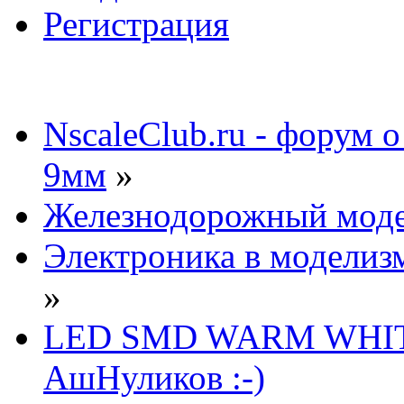
Регистрация
NscaleClub.ru - форум 
9мм
»
Железнодорожный мод
Электроника в моделиз
»
LED SMD WARM WHITE
АшНуликов :-)