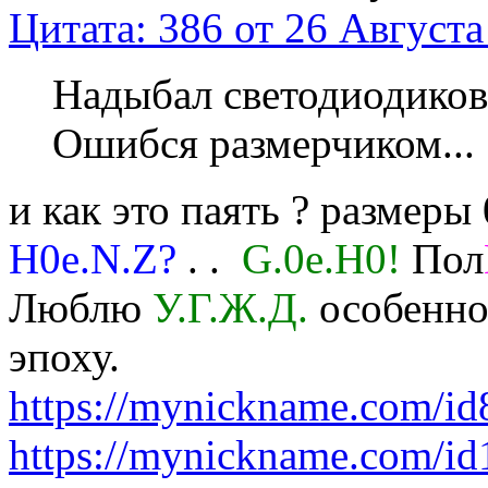
Цитата: 386 от 26 Августа
Надыбал светодиодиков
Ошибся размерчиком...
и как это паять ? размеры
H0e.N.Z?
. .
G.0e.H0!
Пол
Люблю
У.Г.Ж.Д.
особенно 
эпоху.
https://mynickname.com/i
https://mynickname.com/i