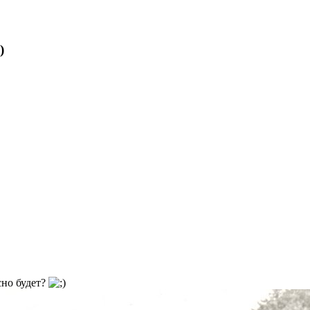
)
сно будет?