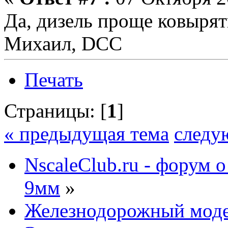
Да, дизель проще ковырят
Михаил, DCC
Печать
Страницы: [
1
]
« предыдущая тема
следу
NscaleClub.ru - форум 
9мм
»
Железнодорожный мод