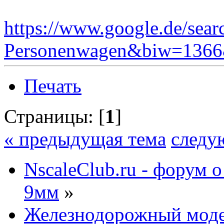
https://www.google.de/sear
Personenwagen&biw=136
Печать
Страницы: [
1
]
« предыдущая тема
следу
NscaleClub.ru - форум 
9мм
»
Железнодорожный мод