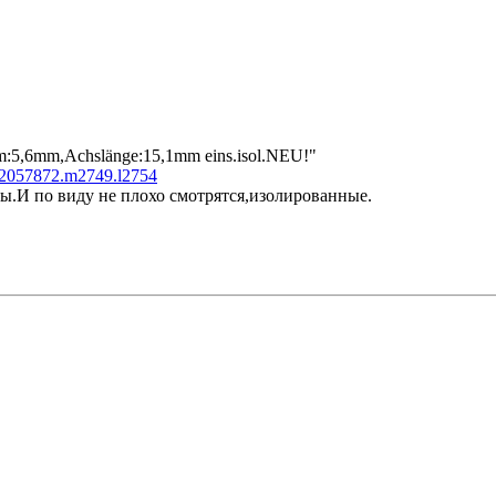
dm:5,6mm,Achslänge:15,1mm eins.isol.NEU!"
p2057872.m2749.l2754
сы.И по виду не плохо смотрятся,изолированные.