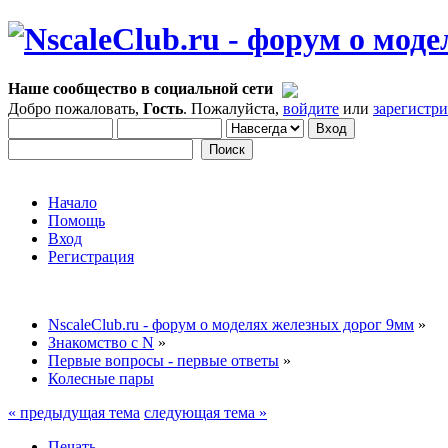
Наше сообщество в социальной сети
Добро пожаловать,
Гость
. Пожалуйста,
войдите
или
зарегистр
Начало
Помощь
Вход
Регистрация
NscaleClub.ru - форум о моделях железных дорог 9мм
»
Знакомство с N
»
Первые вопросы - первые ответы
»
Колесные пары
« предыдущая тема
следующая тема »
Печать