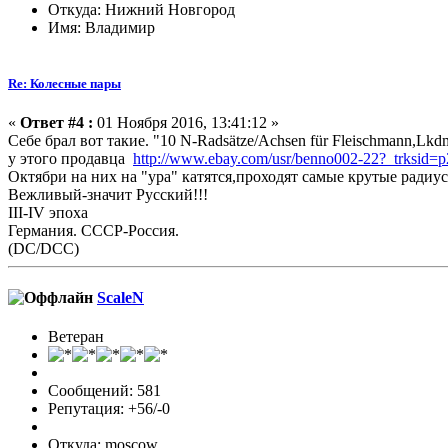
Откуда: Нижний Новгород
Имя: Владимир
Re: Колесные пары
«
Ответ #4 :
01 Ноября 2016, 13:41:12 »
Себе брал вот такие. "10 N-Radsätze/Achsen für Fleischmann,Lk
у этого продавца
http://www.ebay.com/usr/benno002-22?_trksid=
Октябри на них на "ура" катятся,проходят самые крутые радиу
Вежливый-значит Русский!!!
III-IV эпоха
Германия. СССР-Россия.
(DC/DCC)
ScaleN
Ветеран
Сообщений: 581
Репутация: +56/-0
Откуда: moscow