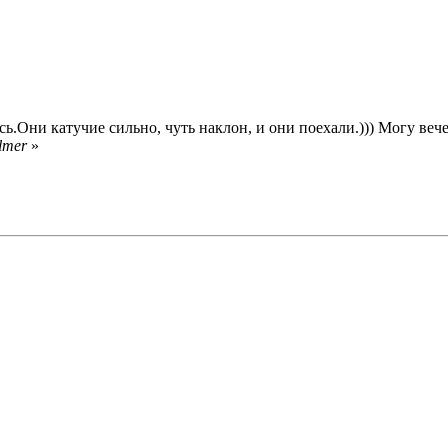
сь.Они катучие сильно, чуть наклон, и они поехали.))) Могу веч
lmer
»