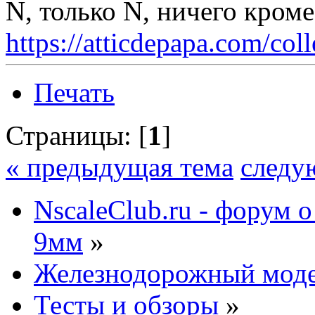
N, только N, ничего кром
https://atticdepapa.com/coll
Печать
Страницы: [
1
]
« предыдущая тема
следу
NscaleClub.ru - форум 
9мм
»
Железнодорожный мод
Тесты и обзоры
»