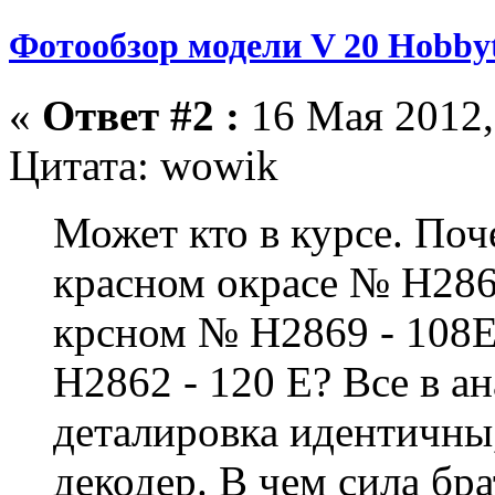
Фотообзор модели V 20 Hobbyt
«
Ответ #2 :
16 Мая 2012,
Цитата: wowik
Может кто в курсе. Поч
красном окрасе № H2866
крсном № H2869 - 108Е
H2862 - 120 Е? Все в ан
деталировка идентичны,
декодер. В чем сила бра