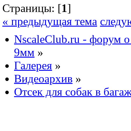
Страницы: [
1
]
« предыдущая тема
следу
NscaleClub.ru - форум 
9мм
»
Галерея
»
Видеоархив
»
Отсек для собак в бага