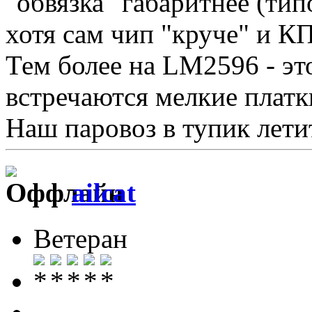
"обвязка" габаритнее (тип
хотя сам чип "круче" и К
Тем более на LM2596 - это
встречаются мелкие платк
Наш паровоз в тупик летит 
ailcat
Ветеран