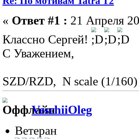
Re: По мотивам Tatra T2
«
Ответ #1 :
21 Апреля 20
Классно Сергей!
С Уважением,
SZD/RZD, N scale (1/160)
VeschiiOleg
Ветеран