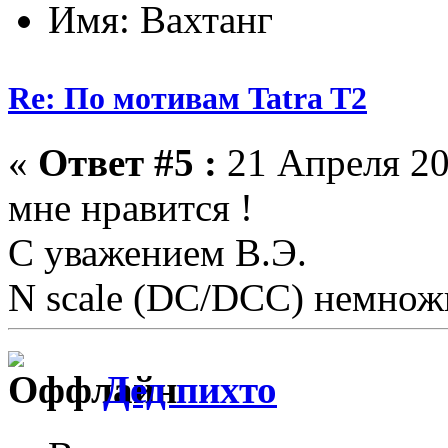
Имя: Вахтанг
Re: По мотивам Tatra T2
«
Ответ #5 :
21 Апреля 20
мне нравится !
С уважением В.Э.
N scale (DC/DCC) немножк
Дед пихто