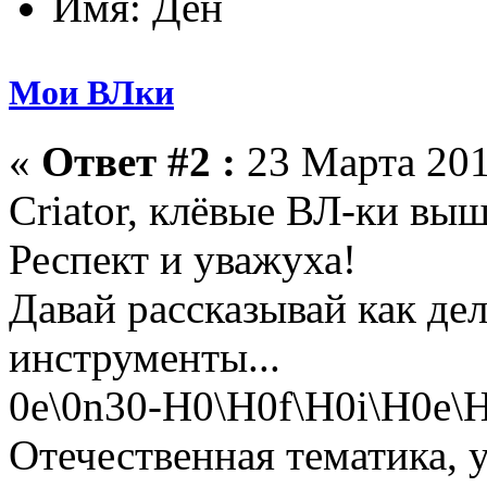
Имя: Ден
Мои ВЛки
«
Ответ #2 :
23 Марта 201
Criator, клёвые ВЛ-ки вы
Респект и уважуха!
Давай рассказывай как дел
инструменты...
0е\0n30-H0\H0f\Н0i\H0e
Отечественная тематика, у