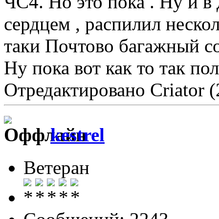
ЧС4. Но это пока . Ну и в
сердцем , распилил неско
таки Почтово багажный со
Ну пока вот как то так по
Отредактировано Criator (
kestrel
Ветеран