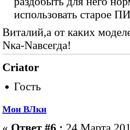
раздобыть для него нор
использовать старое П
Виталий,а от каких модел
Nка-Nавсегда!
Criator
Гость
Мои ВЛки
«
Ответ #6 :
24 Марта 201