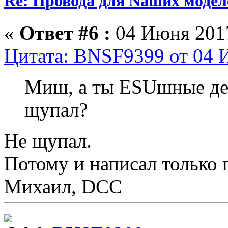
Re: Провода для Nаших модел
«
Ответ #6 :
04 Июня 2017
Цитата: BNSF9399 от 04 И
Миш, а ты ESUшные де
щупал?
Не щупал.
Потому и написал только 
Михаил, DCC