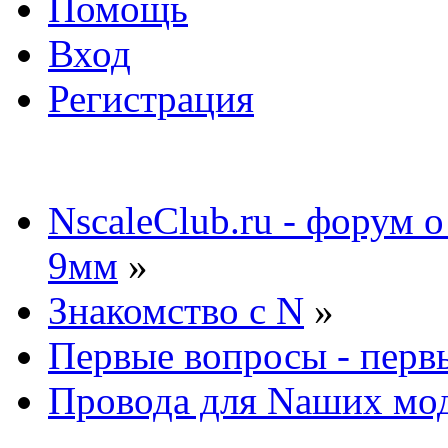
Помощь
Вход
Регистрация
NscaleClub.ru - форум 
9мм
»
Знакомство с N
»
Первые вопросы - перв
Провода для Nаших мод