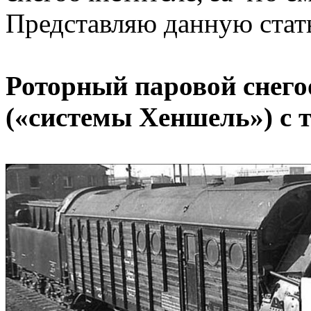
Представляю данную ста
Роторный паровой снего
(«системы Хеншель») с т