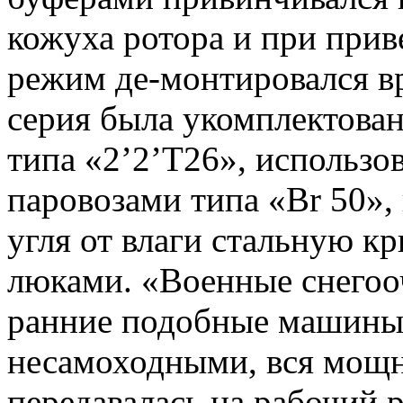
кожуха ротора и при при
режим де-монтировался вр
серия была укомплектова
типа «2’2’T26», использо
паровозами типа «Br 50»
угля от влаги стальную к
люками. «Военные снегооч
ранние подобные машины
несамоходными, вся мощ
передавалась на рабочий 