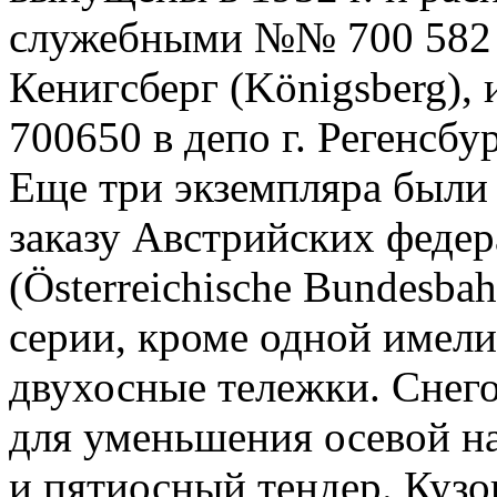
служебными №№ 700 582 и 
Кенигсберг (Königsberg),
700650 в депо г. Регенсбур
Еще три экземпляра были 
заказу Австрийских феде
(Österreichische Bundesb
серии, кроме одной имели
двухосные тележки. Снег
для уменьшения осевой н
и пятиосный тендер. Кузо