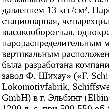
давлением 13 кгс/см². Па
стационарная, четырехци
высокооборотная, однокр
парораспределительным 
вертикальным расположе
была разработана компа
завод Ф. Шихау» («F. Schi
Lokomotivfabrik, Schiffswe
GmbH) в г. Эльбинг (Elbi
1200 л. с. при 500-550 о