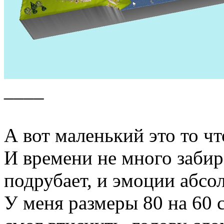
____
А вот маленький это то ч
И времени не много забир
подрубает, и эмоции абсо
У меня размеры 80 на 60 