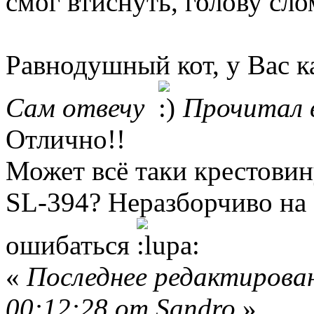
смог втиснуть, голову слом
Равнодушный кот, у Вас к
Сам отвечу
Прочитал 
Отлично!!
Может всё таки крестовин
SL-394? Неразборчиво на
ошибаться
«
Последнее редактирован
00:12:28 от Sandro
»