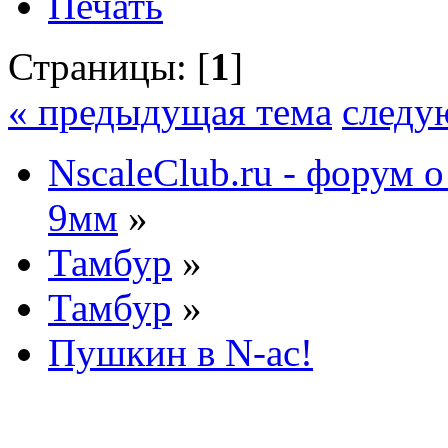
Печать
Страницы: [
1
]
« предыдущая тема
следу
NscaleClub.ru - форум 
9мм
»
Тамбур
»
Тамбур
»
Пушкин в N-ас!