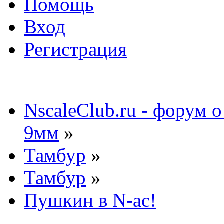
Помощь
Вход
Регистрация
NscaleClub.ru - форум 
9мм
»
Тамбур
»
Тамбур
»
Пушкин в N-ас!