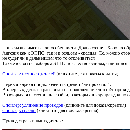
Папье-маше имеет свои особенности. Долго сохнет. Хорошо об
Адгезия как к ЭППС, так и к рельсам - средняя. Т.е. можно ото
не будет ли в дальнейшем что-то отклеиваться.
Также в связи с выбором ЭППС в качестве основы, я лишился п
Спойлер: немного деталей
(кликните для показа/скрытия)
Первый вариант подключения стрелки "не прокатил".
Во-первых, декодер рассчитан на подключение четырёх приводо
Во вторых, я наступил на грабли, о которых предупреждал по
Спойлер: удлинение проводов
(кликните для показа/скрытия)
Спойлер: грабли
(кликните для показа/скрытия)
Привод стрелки выглядит так: