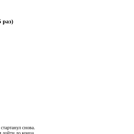
 раз)
стартанул снова.
 дойти до конца.