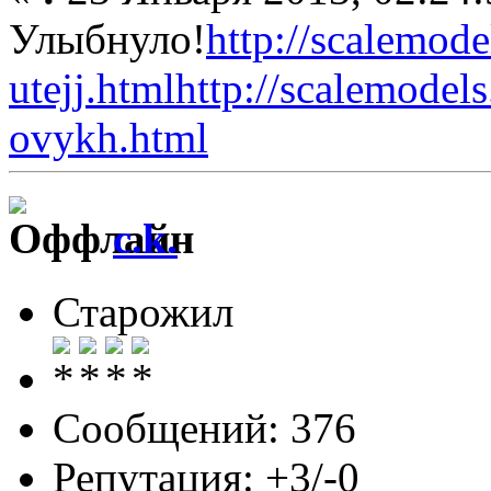
Улыбнуло!
http://scalemode
utejj.html
http://scalemodel
ovykh.html
c.k.
Старожил
Сообщений: 376
Репутация: +3/-0