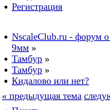
Регистрация
NscaleClub.ru - форум 
9мм
»
Тамбур
»
Тамбур
»
Кидалово или нет?
« предыдущая тема
следу