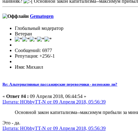
наивняк?
Основной закон капитализма--максимум прибыл
Gematogen
Глобальный модератор
Ветеран
Сообщений: 6977
Репутация: +256/-1
Имя: Михаил
Re: Альтернативные пассажирские перевозчики - возможно ли?
«
Ответ #4 :
09 Апреля 2018, 06:44:54 »
Цитата: HObbyTT-N от 09 Апреля 2018, 05:56:39
Основной закон капитализма--максимум прибыли за ми
Это - да.
Цитата: HObbyTT-N от 09 Апреля 2018, 05:56:39