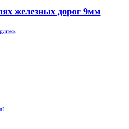
ируйтесь
.
и?