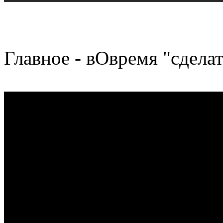
Главное - вОвремя "сделат