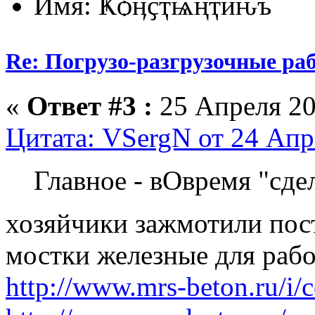
Имя: Ҝѻӊҫҭѩңҭӥԋъ
Re: Погрузо-разгрузочные раб
«
Ответ #3 :
25 Апреля 20
Цитата: VSergN от 24 Апр
Главное - вОвремя "сде
хозяйчики зажмотили пос
мостки железные для раб
http://www.mrs-beton.ru/i/