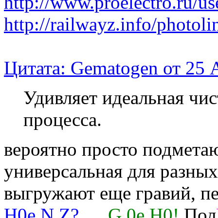
http://www.proelectro.ru/
http://railwayz.info/photo
Цитата: Gematogen от 25 
Удивляет идеальная чис
процесса.
вероятно просто подметаю
универсальная для разных
выгружают еще гравий, пе
H0e.N.Z?
. .
G.0e.H0!
Пол