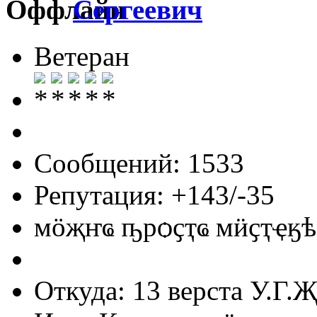
Сергеевич
Ветеран
Сообщений: 1533
Репутация: +143/-35
мӧҗҥҩ ҧрѻҫҭҩ мӥҫҭҿӄѣ
Откуда: 13 верста У.Г.Җ