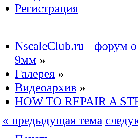
Регистрация
NscaleClub.ru - форум 
9мм
»
Галерея
»
Видеоархив
»
HOW TO REPAIR A S
« предыдущая тема
следу