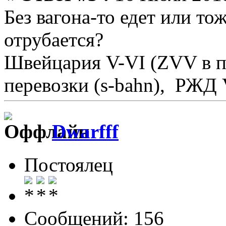
Без вагона-то едет или то
отрубается?
Швейцария V-VI (ZVV в п
перевозки (s-bahn), РЖД 
Dwarfff
Постоялец
Сообщений: 156