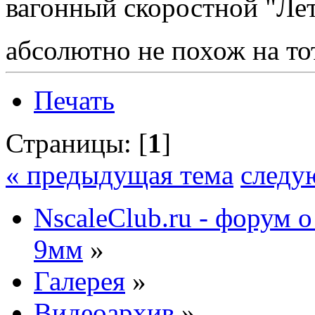
вагонный скоростной "Лет
абсолютно не похож на то
Печать
Страницы: [
1
]
« предыдущая тема
следу
NscaleClub.ru - форум 
9мм
»
Галерея
»
Видеоархив
»