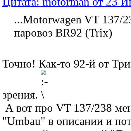
Цитата: motorman от 23 И
...Motorwagen VT 137/2
паровоз BR92 (Trix)
Точно! Как-то 92-й от Три
зрения.
А вот про VT 137/238 ме
"Umbau" в описании и пот