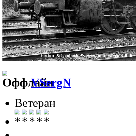
VSergN
Ветеран