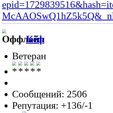
epid=1729839516&hash=
McAAOSwQ1hZ5k5Q&_nkw=
Кёф
Ветеран
Сообщений: 2506
Репутация: +136/-1