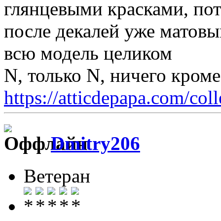
глянцевыми красками, пото
после декалей уже матов
всю модель целиком
N, только N, ничего кром
https://atticdepapa.com/coll
Dmitry206
Ветеран