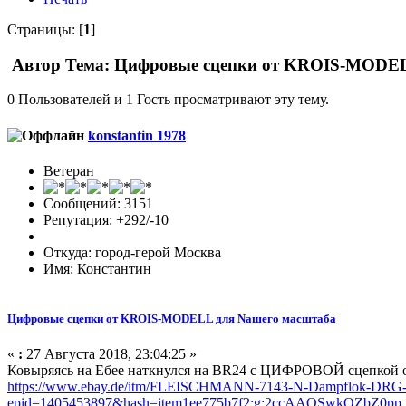
Страницы: [
1
]
Автор
Тема: Цифровые сцепки от KROIS-MODELL
0 Пользователей и 1 Гость просматривают эту тему.
konstantin 1978
Ветеран
Сообщений: 3151
Репутация: +292/-10
Откуда: город-герой Москва
Имя: Константин
Цифровые сцепки от KROIS-MODELL для Nашего масштаба
«
:
27 Августа 2018, 23:04:25 »
Ковыряясь на Ебее наткнулся на BR24 с ЦИФРОВОЙ сцепко
https://www.ebay.de/itm/FLEISCHMANN-7143-N-Dampflok-
epid=1405453897&hash=item1ee775b7f2:g:2ccAAOSwkQZbZ0pp