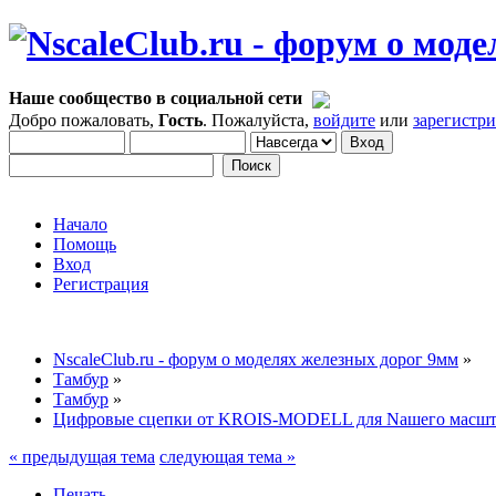
Наше сообщество в социальной сети
Добро пожаловать,
Гость
. Пожалуйста,
войдите
или
зарегистр
Начало
Помощь
Вход
Регистрация
NscaleClub.ru - форум о моделях железных дорог 9мм
»
Тамбур
»
Тамбур
»
Цифровые сцепки от KROIS-MODELL для Nашего масшт
« предыдущая тема
следующая тема »
Печать