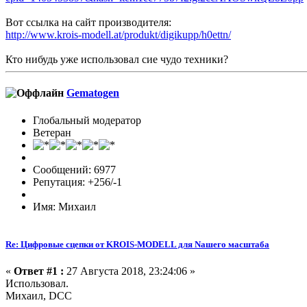
Вот ссылка на сайт производителя:
http://www.krois-modell.at/produkt/digikupp/h0ettn/
Кто нибудь уже использовал сие чудо техники?
Gematogen
Глобальный модератор
Ветеран
Сообщений: 6977
Репутация: +256/-1
Имя: Михаил
Re: Цифровые сцепки от KROIS-MODELL для Nашего масштаба
«
Ответ #1 :
27 Августа 2018, 23:24:06 »
Использовал.
Михаил, DCC