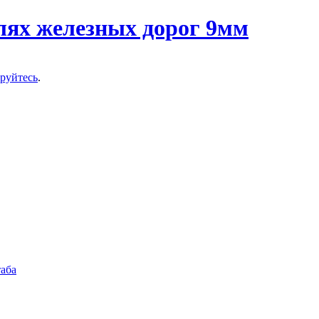
ируйтесь
.
аба