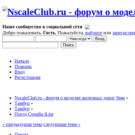
Наше сообщество в социальной сети
Добро пожаловать,
Гость
. Пожалуйста,
войдите
или
зарегистр
Начало
Помощь
Вход
Регистрация
NscaleClub.ru - форум о моделях железных дорог 9мм
»
Тамбур
»
Тамбур
»
Поезд Coradia iLint
« предыдущая тема
следующая тема »
Печать