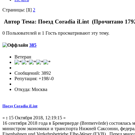
Страницы: [
1
]
2
Автор
Тема: Поезд Coradia iLint (Прочитано 1792
0 Пользователей и 1 Гость просматривают эту тему.
385
Ветеран
Сообщений: 3892
Репутация: +198/-0
Откуда: Москва
Поезд Coradia iLint
«
:
15 Октября 2018, 12:19:15 »
16 сентября 2018 года в Бремерверде (Bremervörde) состояла
министром экономики и транспорта Нижней Саксонии, федераль
Eisenbahnen und Verkehrsbetriebe Elbe-Weser (EVB). Перед м