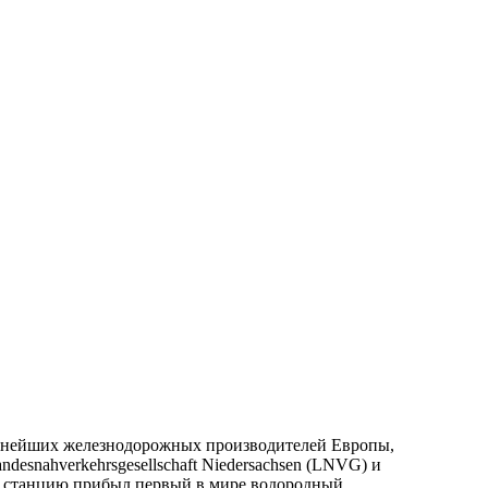
крупнейших железнодорожных производителей Европы,
snahverkehrsgesellschaft Niedersachsen (LNVG) и
на станцию прибыл первый в мире водородный