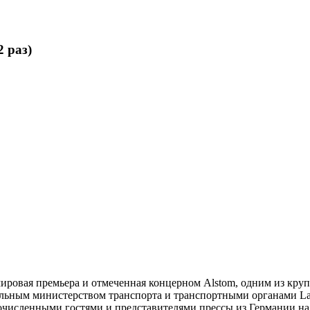
 раз)
сь мировая премьера и отмеченная концерном Alstom, одним из 
ным министерством транспорта и транспортными органами Lande
ногочисленными гостями и представителями прессы из Германии 