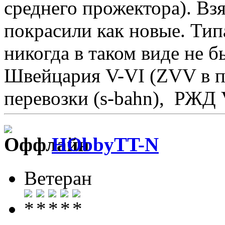
среднего прожектора). Вз
покрасили как новые. Тип
никогда в таком виде не б
Швейцария V-VI (ZVV в п
перевозки (s-bahn), РЖД 
HObbyTT-N
Ветеран