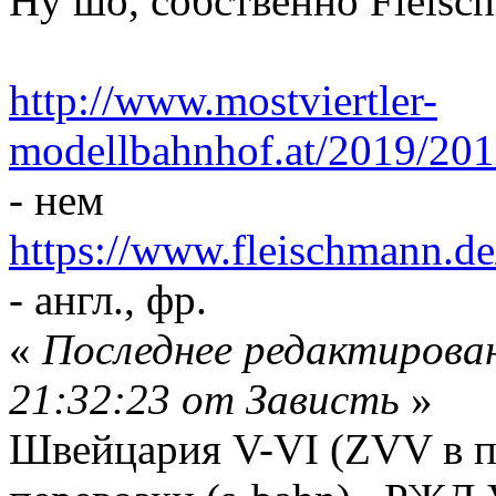
Ну шо, собственно Fleisc
http://www.mostviertler-
modellbahnhof.at/2019/2
- нем
https://www.fleischmann.
- англ., фр.
«
Последнее редактирован
21:32:23 от Зависть
»
Швейцария V-VI (ZVV в п