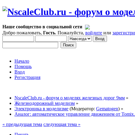
Наше сообщество в социальной сети
Добро пожаловать,
Гость
. Пожалуйста,
войдите
или
зарегистр
Начало
Помощь
Вход
Регистрация
NscaleClub.ru - форум о моделях железных дорог 9мм
»
Железнодорожный моделизм
»
Электроника в моделизме
(Модератор:
Gematogen
) »
Аналог: автоматическое управление движением от Tomix.
« предыдущая тема
следующая тема »
Печать